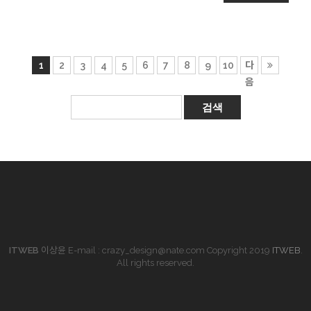
1
2
3
4
5
6
7
8
9
10
다
음
ITWEB
이상윤
E-mail : crazy_design@nate.com
Copyright 2019
ITWEB
.
All rights reserved.