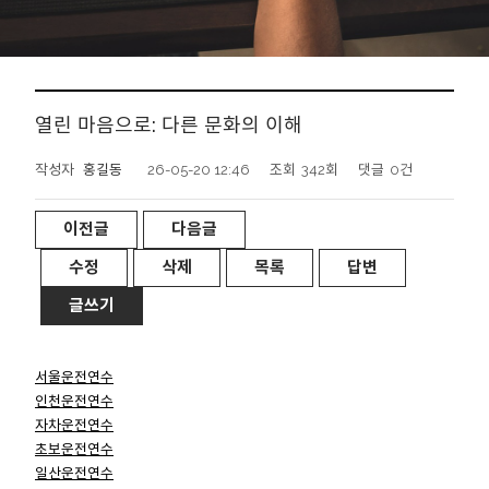
열린 마음으로: 다른 문화의 이해
작성자
홍길동
26-05-20 12:46
조회
342회
댓글
0건
이전글
다음글
수정
삭제
목록
답변
글쓰기
서울운전연수
인천운전연수
자차운전연수
초보운전연수
일산운전연수