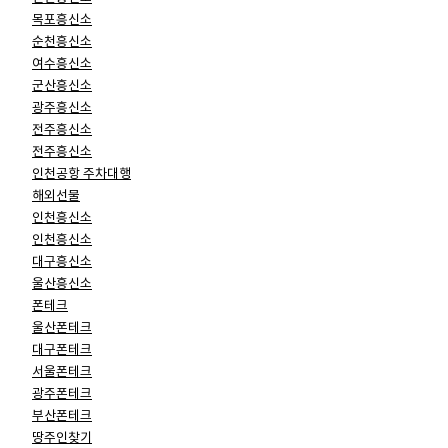
목포흥신소
순천흥신소
여수흥신소
군산흥신소
광주흥신소
전주흥신소
전주흥신소
인천공항 주차대행
해외선물
인천흥신소
인천흥신소
대구흥신소
울산흥신소
폰테크
울산폰테크
대구폰테크
서울폰테크
광주폰테크
부산폰테크
땅주인찾기