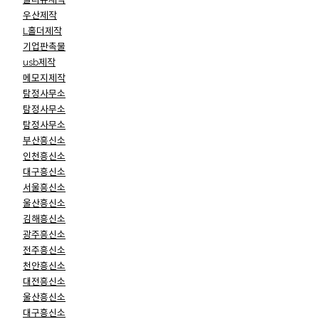
우산제작
L홀더제작
기업판촉물
usb제작
메모지제작
탐정사무소
탐정사무소
탐정사무소
부산흥신소
인천흥신소
대구흥신소
서울흥신소
울산흥신소
김해흥신소
광주흥신소
전주흥신소
천안흥신소
대전흥신소
울산흥신소
대구흥신소