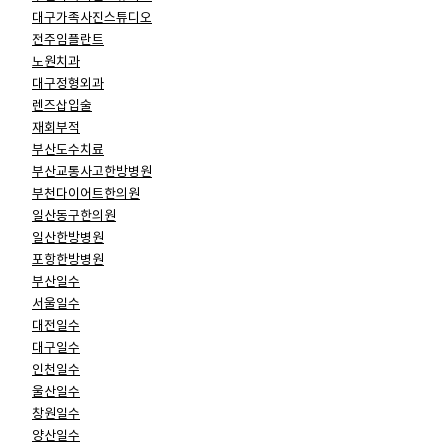
대구가족사진스튜디오
전주임플란트
노원치과
대구정형외과
렌즈삽입술
재회부적
부산도수치료
부산교통사고한방병원
부천다이어트한의원
일산동구한의원
일산한방병원
포항한방병원
부산일수
서울일수
대전일수
대구일수
인천일수
울산일수
창원일수
양산일수