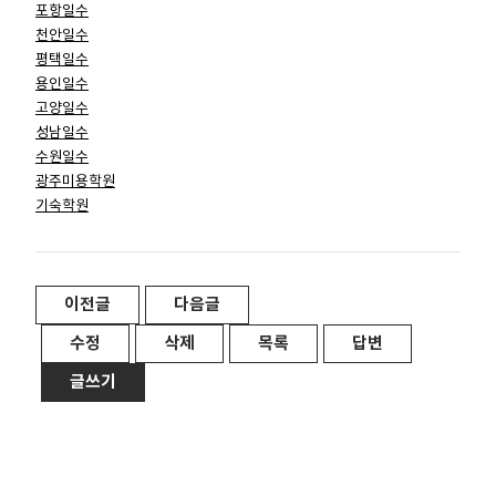
포항일수
천안일수
평택일수
용인일수
고양일수
성남일수
수원일수
광주미용학원
기숙학원
이전글
다음글
수정
삭제
목록
답변
글쓰기